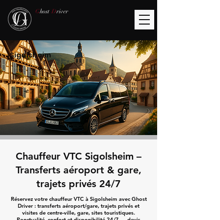
G
host
D
river
Sigolsheim
Chauffeur VTC Sigolsheim –
Transferts aéroport & gare,
trajets privés 24/7
Réservez votre chauffeur VTC à Sigolsheim avec Ghost
Driver : transferts aéroport/gare, trajets privés et
visites de centre-ville, gare, sites touristiques.
Ponctualité, confort et disponibilité 24/7 — devis