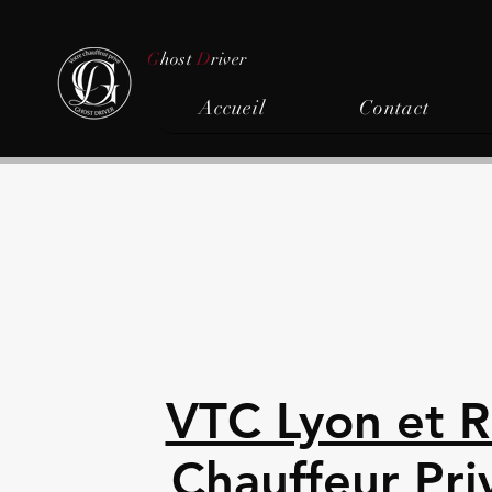
G
host
D
river
Accueil
Contact
VTC Lyon et R
Chauffeur Pri