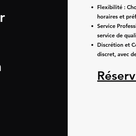
Flexibilité : C
r
horaires et pré
Service Profess
service de qual
Discrétion et C
discret, avec d
à
Réserv