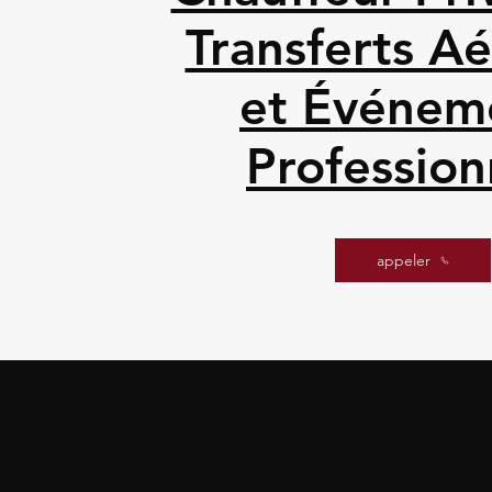
Transferts A
et Événem
Profession
appeler