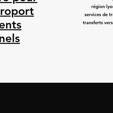
région ly
éroport
services de t
ents
transferts ver
nels