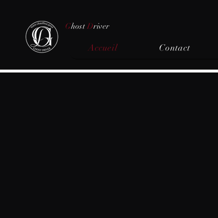
G
host
D
river
Accueil
Contact