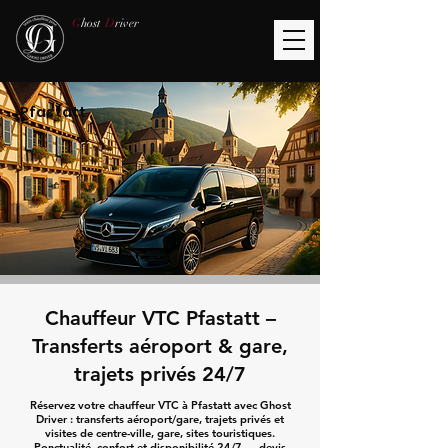
G
host
D
river
Pfastatt
Chauffeur VTC Pfastatt –
Transferts aéroport & gare,
trajets privés 24/7
Réservez votre chauffeur VTC à Pfastatt avec Ghost
Driver : transferts aéroport/gare, trajets privés et
visites de centre-ville, gare, sites touristiques.
Ponctualité, confort et disponibilité 24/7 — devis