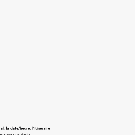
, la date/heure, l’itinéraire
nvoyons un devis