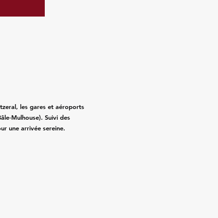
zeral, les gares et aéroports
âle‑Mulhouse). Suivi des
pour une arrivée sereine.