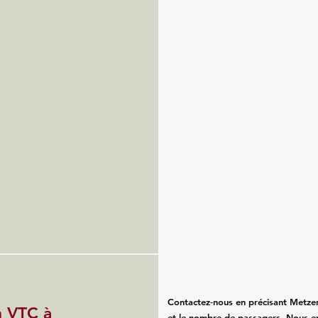
Contactez‑nous en précisant Metzeral
n VTC à
et le nombre de passagers. Nous e