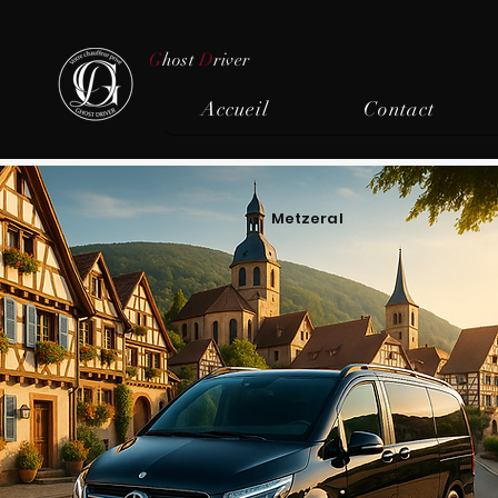
G
host
D
river
Accueil
Contact
Metzeral