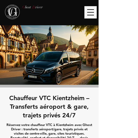
G
host
D
river
Kientzheim
Chauffeur VTC Kientzheim –
Transferts aéroport & gare,
trajets privés 24/7
Réservez votre chauffeur VTC à Kientzheim avec Ghost
Driver : transferts aéroport/gare, trajets privés et
visites de centre-ville, gare, sites touristiques.
Ponctualité, confort et disponibilité 24/7 — devis