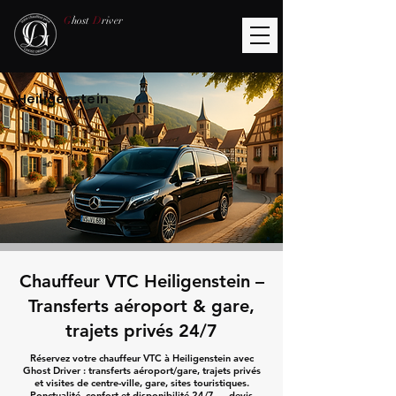
G
host
D
river
Heiligenstein
Chauffeur VTC Heiligenstein –
Transferts aéroport & gare,
trajets privés 24/7
Réservez votre chauffeur VTC à Heiligenstein avec
Ghost Driver : transferts aéroport/gare, trajets privés
et visites de centre-ville, gare, sites touristiques.
Ponctualité, confort et disponibilité 24/7 — devis