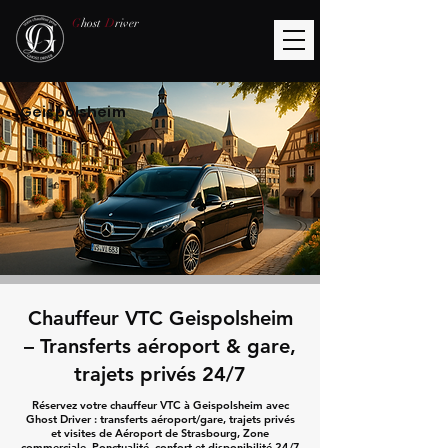
G
host
D
river
Geispolsheim
Chauffeur VTC Geispolsheim
– Transferts aéroport & gare,
trajets privés 24/7
Réservez votre chauffeur VTC à Geispolsheim avec
Ghost Driver : transferts aéroport/gare, trajets privés
et visites de Aéroport de Strasbourg, Zone
commerciale. Ponctualité, confort et disponibilité 24/7