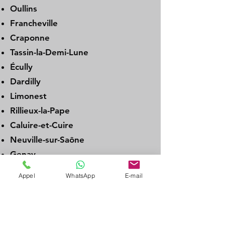
Oullins
Francheville
Craponne
Tassin-la-Demi-Lune
Écully
Dardilly
Limonest
Rillieux-la-Pape
Caluire-et-Cuire
Neuville-sur-Saône
Genay
Albigny-sur-Saône
Appel
WhatsApp
E-mail
Couzon-au-Mont-d’Or
La Tour-de-Salvagny
Charbonnières-les-Bains