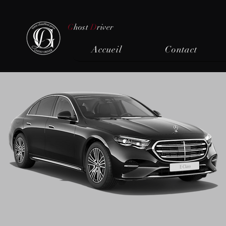
G
host
D
river
Accueil
Contact