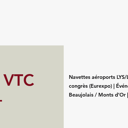
s VTC
Navettes aéroports LYS/LY
congrès (Eurexpo) | Évé
–
Beaujolais / Monts d’Or 