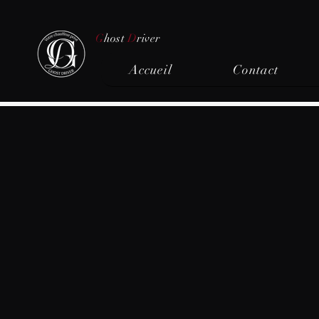
G
host
D
river
Accueil
Contact