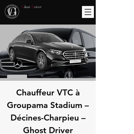
G
host
D
river
Chauffeur VTC à
Groupama Stadium –
Décines-Charpieu –
Ghost Driver