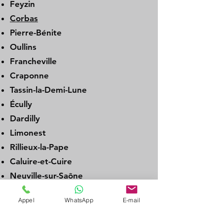
Feyzin
Corbas
Pierre-Bénite
Oullins
Francheville
Craponne
Tassin-la-Demi-Lune
Écully
Dardilly
Limonest
Rillieux-la-Pape
Caluire-et-Cuire
Neuville-sur-Saône
Genay
Appel
WhatsApp
E-mail
Albigny-sur-Saône
Couzon-au-Mont-d’Or