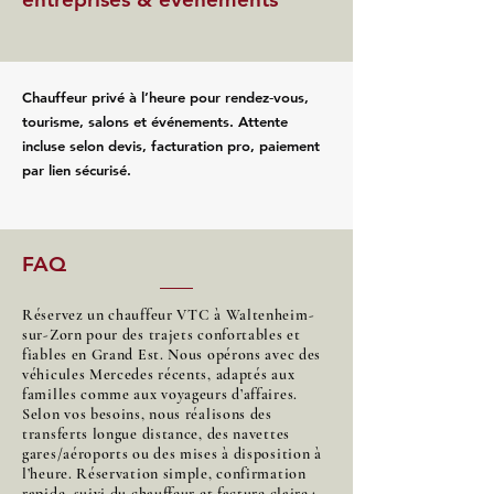
Chauffeur privé à l’heure pour rendez‑vous,
tourisme, salons et événements. Attente
incluse selon devis, facturation pro, paiement
par lien sécurisé.
FAQ
Réservez un chauffeur VTC à Waltenheim-
sur-Zorn pour des trajets confortables et
fiables en Grand Est. Nous opérons avec des
véhicules Mercedes récents, adaptés aux
familles comme aux voyageurs d’affaires.
Selon vos besoins, nous réalisons des
transferts longue distance, des navettes
gares/aéroports ou des mises à disposition à
l’heure. Réservation simple, confirmation
rapide, suivi du chauffeur et facture claire :