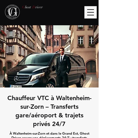
G
host
D
river
Chauffeur VTC à Waltenheim-
sur-Zorn – Transferts
gare/aéroport & trajets
privés 24/7
À Waltenheim-sur-Zorn et dans le Grand Est, Ghost
Driver assure vos déplacements 24/7 : transferts