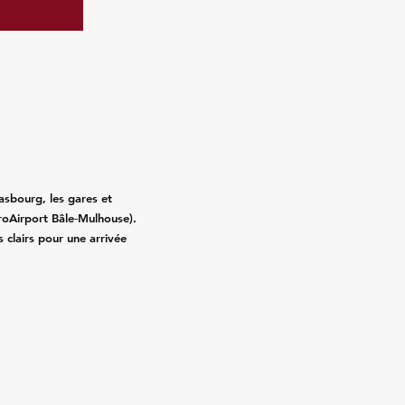
asbourg, les gares et
roAirport Bâle‑Mulhouse).
fs clairs pour une arrivée