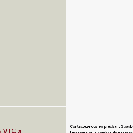
Contactez‑nous en précisant Strasb
n VTC à
l’itinéraire et le nombre de passa