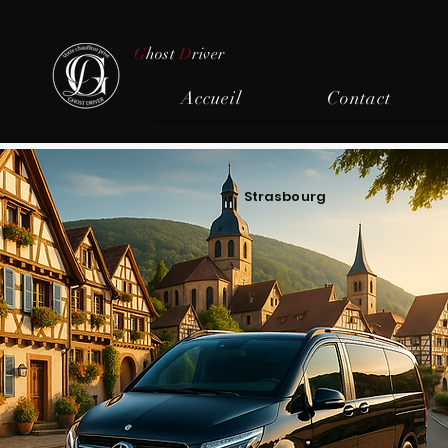
G
host
D
river
Accueil
Contact
Strasbourg