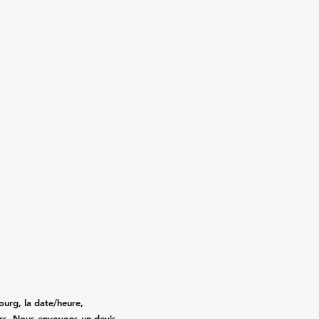
ourg, la date/heure,
gers. Nous envoyons un devis