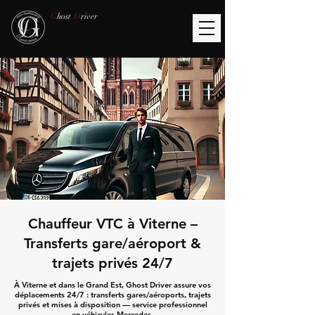
G
host
D
river
Chauffeur VTC à Viterne –
Transferts gare/aéroport &
trajets privés 24/7
À Viterne et dans le Grand Est, Ghost Driver assure vos
déplacements 24/7 : transferts gares/aéroports, trajets
privés et mises à disposition — service professionnel
en véhicules Mercedes.