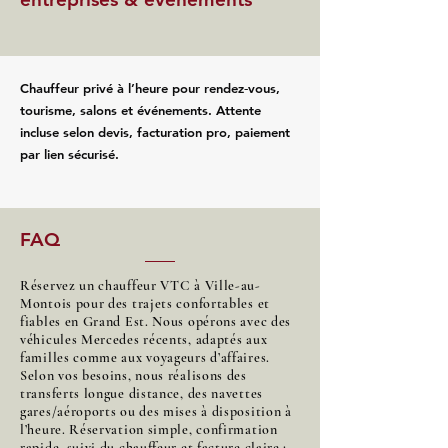
Chauffeur privé à l’heure pour rendez‑vous,
tourisme, salons et événements. Attente
incluse selon devis, facturation pro, paiement
par lien sécurisé.
FAQ
Réservez un chauffeur VTC à Ville-au-
Montois pour des trajets confortables et
fiables en Grand Est. Nous opérons avec des
véhicules Mercedes récents, adaptés aux
familles comme aux voyageurs d’affaires.
Selon vos besoins, nous réalisons des
transferts longue distance, des navettes
gares/aéroports ou des mises à disposition à
l’heure. Réservation simple, confirmation
rapide, suivi du chauffeur et facture claire :