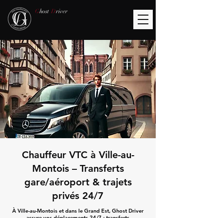
G
host
D
river
Chauffeur VTC à Ville-au-
Montois – Transferts
gare/aéroport & trajets
privés 24/7
À Ville-au-Montois et dans le Grand Est, Ghost Driver
assure vos déplacements 24/7 : transferts