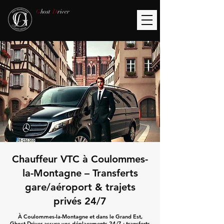
G
host
D
river
Chauffeur VTC à Coulommes-
la-Montagne – Transferts
gare/aéroport & trajets
privés 24/7
À Coulommes-la-Montagne et dans le Grand Est,
Ghost Driver assure vos déplacements 24/7 : transferts