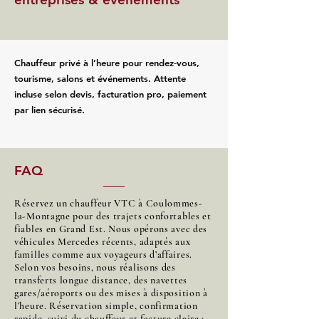
Chauffeur privé à l’heure pour rendez‑vous,
tourisme, salons et événements. Attente
incluse selon devis, facturation pro, paiement
par lien sécurisé.
FAQ
Réservez un chauffeur VTC à Coulommes-
la-Montagne pour des trajets confortables et
fiables en Grand Est. Nous opérons avec des
véhicules Mercedes récents, adaptés aux
familles comme aux voyageurs d’affaires.
Selon vos besoins, nous réalisons des
transferts longue distance, des navettes
gares/aéroports ou des mises à disposition à
l’heure. Réservation simple, confirmation
rapide, suivi du chauffeur et facture claire :