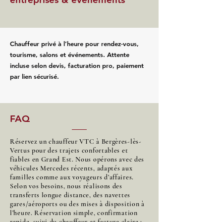
Chauffeur privé à l’heure pour rendez‑vous,
tourisme, salons et événements. Attente
incluse selon devis, facturation pro, paiement
par lien sécurisé.
FAQ
Réservez un chauffeur VTC à Bergères-lès-
Vertus pour des trajets confortables et
fiables en Grand Est. Nous opérons avec des
véhicules Mercedes récents, adaptés aux
familles comme aux voyageurs d’affaires.
Selon vos besoins, nous réalisons des
transferts longue distance, des navettes
gares/aéroports ou des mises à disposition à
l’heure. Réservation simple, confirmation
rapide, suivi du chauffeur et facture claire :