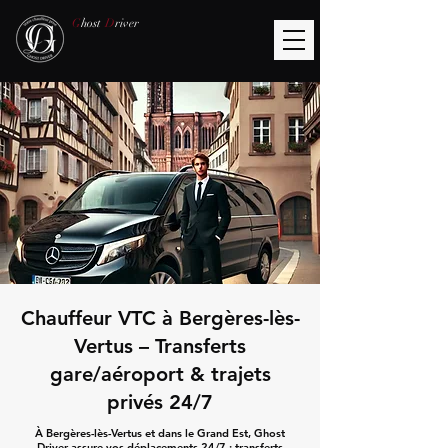
G
host
D
river
Chauffeur VTC à Bergères-lès-
Vertus – Transferts
gare/aéroport & trajets
privés 24/7
À Bergères-lès-Vertus et dans le Grand Est, Ghost
Driver assure vos déplacements 24/7 : transferts