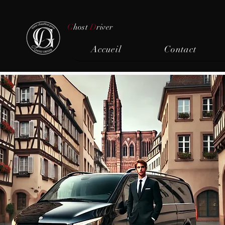
G
host
D
river
Accueil
Contact