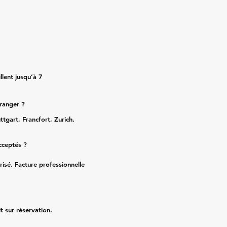
lent jusqu’à 7
tranger ?
ttgart, Francfort, Zurich,
cceptés ?
risé. Facture professionnelle
it sur réservation.