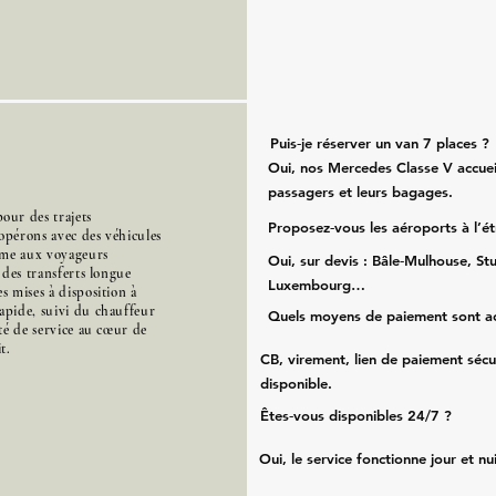
Puis‑je réserver un van 7 places ?
Oui, nos Mercedes Classe V accueil
passagers et leurs bagages.
our des trajets
Proposez‑vous les aéroports à l’é
opérons avec des véhicules
mme aux voyageurs
Oui, sur devis : Bâle‑Mulhouse, Stu
s des transferts longue
Luxembourg…
s mises à disposition à
apide, suivi du chauffeur
Quels moyens de paiement sont a
ité de service au cœur de
t.
CB, virement, lien de paiement sécu
disponible.
Êtes‑vous disponibles 24/7 ?
Oui, le service fonctionne jour et nu