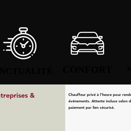
CONFORT
CONFORT
NCTUALITÉ
NCTUALITÉ
R
R
ntreprises &
Chauffeur privé à l’heure pour rend
événements. Attente incluse selon d
paiement par lien sécurisé.