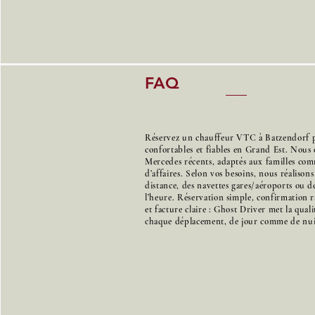
FAQ
Réservez un chauffeur VTC à Batzendorf p
confortables et fiables en Grand Est. Nous 
Mercedes récents, adaptés aux familles co
d’affaires. Selon vos besoins, nous réalison
distance, des navettes gares/aéroports ou de
l’heure. Réservation simple, confirmation r
et facture claire : Ghost Driver met la qual
chaque déplacement, de jour comme de nui