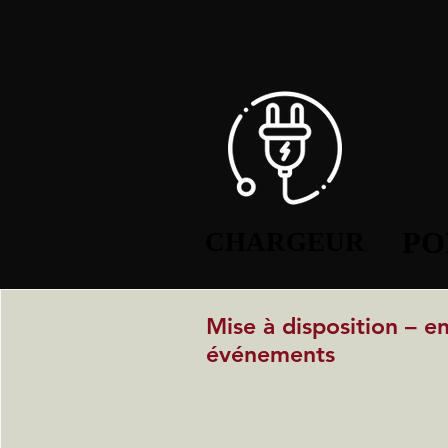
PO
PO
CHARGEUR
CHARGEUR
Mise à disposition – e
événements