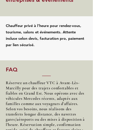
Chauffeur privé à l’heure pour rendez‑vous,
tourisme, salons et événements. Attente
incluse selon devis, facturation pro, paiement
par lien sécurisé.
FAQ
Réservez un chauffeur VTC à Avant-Lès-
Marcilly pour des trajets confortables et
fiables en Grand Est. Nous opérons avec des
véhicules Mercedes récents, adaptés aux
familles comme aux voyageurs d’affaires.
Selon vos besoins, nous réalisons des
transferts longue distance, des navettes
gares/aéroports ou des mises à disposition à
l’heure. Réservation simple, confirmation
rapide, suivi du chauffeur et facture claire :