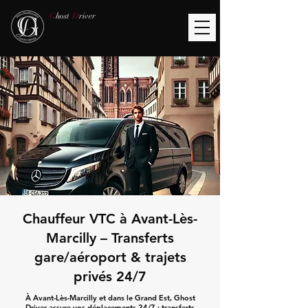
G
host
D
river
Chauffeur VTC à Avant-Lès-
Marcilly – Transferts
gare/aéroport & trajets
privés 24/7
À Avant-Lès-Marcilly et dans le Grand Est, Ghost
Driver assure vos déplacements 24/7 : transferts