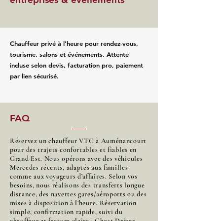
Chauffeur privé à l’heure pour rendez‑vous,
tourisme, salons et événements. Attente
incluse selon devis, facturation pro, paiement
par lien sécurisé.
FAQ
Réservez un chauffeur VTC à Auménancourt
pour des trajets confortables et fiables en
Grand Est. Nous opérons avec des véhicules
Mercedes récents, adaptés aux familles
comme aux voyageurs d’affaires. Selon vos
besoins, nous réalisons des transferts longue
distance, des navettes gares/aéroports ou des
mises à disposition à l’heure. Réservation
simple, confirmation rapide, suivi du
chauffeur et facture claire : Ghost Driver