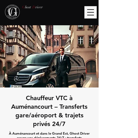
G
host
D
river
Chauffeur VTC à
Auménancourt – Transferts
gare/aéroport & trajets
privés 24/7
À Auménancourt et dans le Grand Est, Ghost Driver
assure vos déplacements 24/7 : transferts