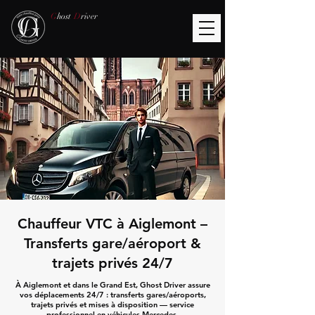
G
host
D
river
Chauffeur VTC à Aiglemont –
Transferts gare/aéroport &
trajets privés 24/7
À Aiglemont et dans le Grand Est, Ghost Driver assure
vos déplacements 24/7 : transferts gares/aéroports,
trajets privés et mises à disposition — service
professionnel en véhicules Mercedes.