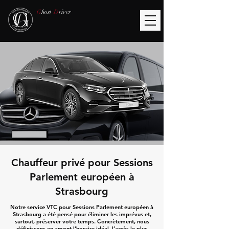
G
host
D
river
Chauffeur privé pour Sessions
Parlement européen à
Strasbourg
Notre service VTC pour Sessions Parlement européen à
Strasbourg a été pensé pour éliminer les imprévus et,
surtout, préserver votre temps. Concrètement, nous
définissons en amont l’horaire idéal, l’accès le plus