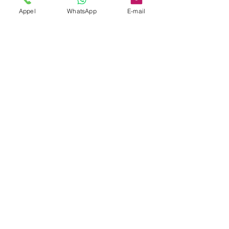
Appel
WhatsApp
E-mail
Oui, avec récapitulatif des courses par
période.
Couverture transfrontalière ?
Oui, Allemagne/Suisse possible.
Pilotage logistique ?
Un dispatch coordonne les
rotations et horaires.