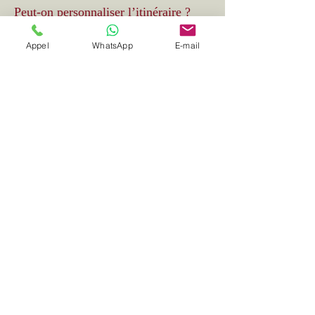
Peut-on personnaliser l’itinéraire ?
Appel
WhatsApp
E-mail
Oui, nous adaptons la durée et les étapes
selon vos envies.
Sièges enfants disponibles ?
Oui, sur demande lors de la réservation.
Départ depuis
Colmar/Strasbourg ?