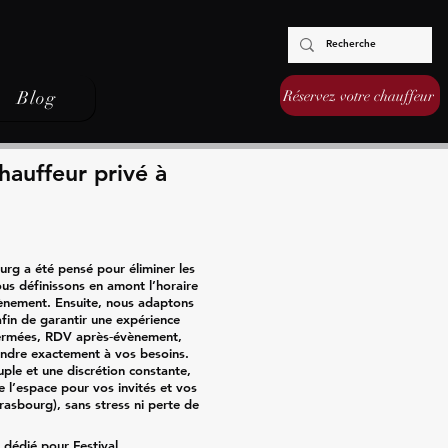
Réservez votre chauffeur
Blog
hauffeur privé à
urg a été pensé pour éliminer les
us définissons en amont l’horaire
évènement. Ensuite, nous adaptons
afin de garantir une expérience
 fermées, RDV après‑évènement,
ondre exactement à vos besoins.
uple et une discrétion constante,
e l’espace pour vos invités et vos
rasbourg), sans stress ni perte de
 dédié pour Festival