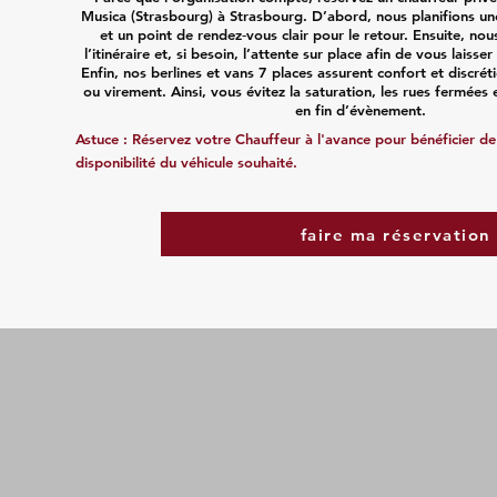
Musica (Strasbourg) à Strasbourg. D’abord, nous planifions u
et un point de rendez‑vous clair pour le retour. Ensuite, nous
l’itinéraire et, si besoin, l’attente sur place afin de vous laisse
Enfin, nos berlines et vans 7 places assurent confort et discré
ou virement. Ainsi, vous évitez la saturation, les rues fermées 
en fin d’évènement.
Astuce : Réservez votre Chauffeur à l'avance pour bénéficier de t
disponibilité du véhicule souhaité.
faire ma réservation