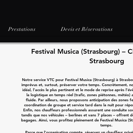
Prestations
Devis et Réservations
Festival Musica (Strasbourg) – C
Strasbourg
Notre service VTC pour Festival Musica (Strasbourg) à Strasbo
imprévus et, surtout, préserver votre temps. Concrètement, no
idéal, l’accès le plus pertinent et le mode de reprise après l’
la logistique en temps réel (trafic, zones piétonnes, météo) 
fluide. Par ailleurs, nous proposons anticipation des zones
coordination de groupe et service tard dans la nuit pour rép
Enfin, nos chauffeurs professionnels assurent une conduite so
tandis que nos véhicules – berlines et vans 7 places – offrent d
bagages. Ainsi, vous profitez pleinement de Festival Musica (St
temps.
Parce que l’organisation compte, réservez un chauffeur privé