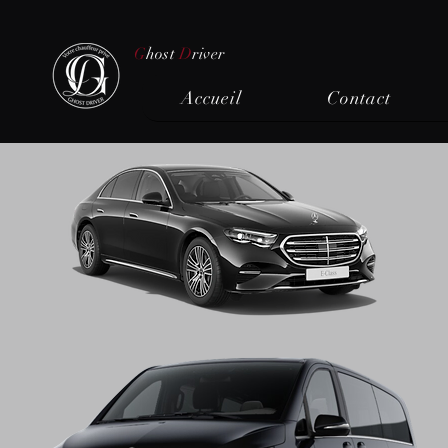
G
host
D
river
Accueil
Contact