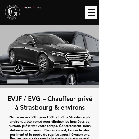
G
host
D
river
EVJF / EVG – Chauffeur privé
à Strasbourg & environs
Notre service VTC pour EVJF / EVG à Strasbourg &
environs a été pensé pour éliminer les imprévus et,
surtout, préserver votre temps. Concrètement, nous
définissons en amont l’horaire idéal, l’accès le plus
pertinent et le mode de reprise après l’évènement.
Ensuite, nous adaptons la logistique en temps réel