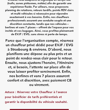
(trafic, zones piétonnes, météo) afin de garantir une
expérience fluide. Par ailleurs, nous proposons
planning de rotations, retours tardifs, points RDV clairs
et multi‑véhicules si nécessaire pour répondre
exactement à vos besoins. Enfin, nos chauffeurs
professionnels assurent une conduite souple et une
discrétion constante, tandis que nos véhicules –
berlines et vans 7 places – offrent de l’espace pour vos
invités et vos bagages. Ainsi, vous profitez pleinement
de EVJF / EVG, sans stress ni perte de temps.
Parce que l’organisation compte, réservez
un chauffeur privé dédié pour EVJF / EVG
à Strasbourg & environs. D’abord, nous
planifions une dépose au plus près et un
point de rendez‑vous clair pour le retour.
Ensuite, nous ajustons l’horaire, l’itinéraire
et, si besoin, l’attente sur place afin de
vous laisser profiter sereinement. Enfin,
nos berlines et vans 7 places assurent
confort et discrétion, avec paiement CB
ou virement.
Astuce : Réservez votre Chauffeur à l'avance
pour bénéficier de tarifs préférentiels et
garantir la disponibilité du véhicule souhaité.