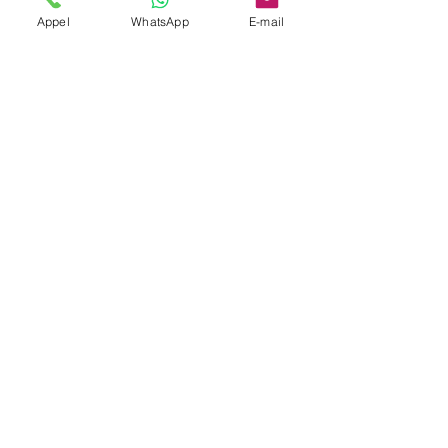
Appel
WhatsApp
E-mail
Oui, avec récapitulatif des courses par
période.
Couverture transfrontalière ?
Oui, Allemagne/Suisse possible.
Pilotage logistique ?
Un dispatch coordonne les
rotations et horaires.