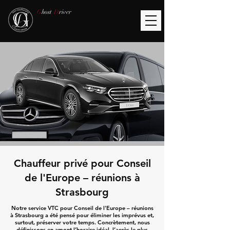
G
host
D
river
Chauffeur privé pour Conseil
de l'Europe – réunions à
Strasbourg
Notre service VTC pour Conseil de l'Europe – réunions
à Strasbourg a été pensé pour éliminer les imprévus et,
surtout, préserver votre temps. Concrètement, nous
définissons en amont l’horaire idéal, l’accès le plus