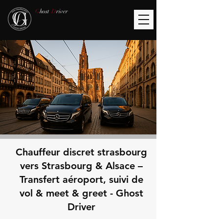
G
host
D
river
Chauffeur discret strasbourg
vers Strasbourg & Alsace –
Transfert aéroport, suivi de
vol & meet & greet - Ghost
Driver