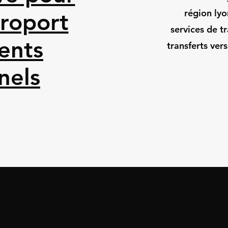
région ly
éroport
services de t
ents
transferts ver
nels