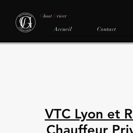
G
host
D
river
Accueil
Contact
VTC Lyon et R
Chauffeur Pri