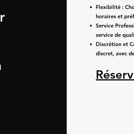
Flexibilité : C
r
horaires et pré
Service Profess
service de qual
Discrétion et C
discret, avec d
à
Réserv