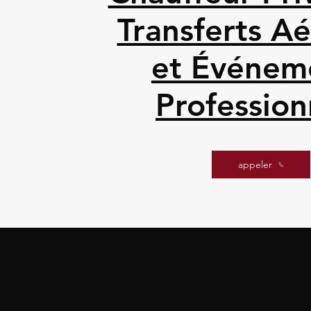
Transferts A
et Événem
Profession
appeler