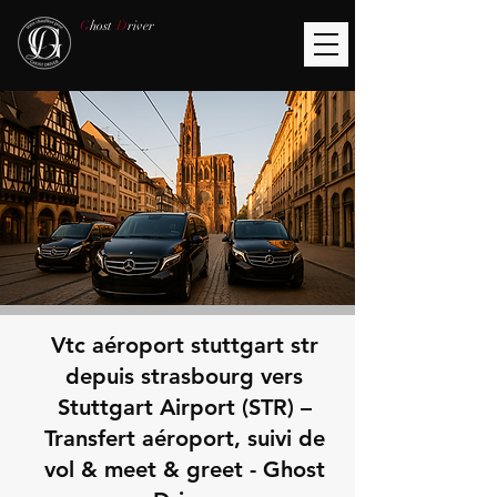
G
host
D
river
Vtc aéroport stuttgart str
depuis strasbourg vers
Stuttgart Airport (STR) –
Transfert aéroport, suivi de
vol & meet & greet - Ghost