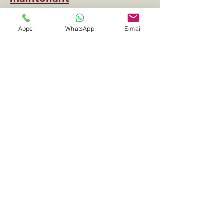
Appel
WhatsApp
E-mail
Pour discuter de vos besoins en transport
d'entreprise et découvrir nos offres sur
mesure, contactez notre équipe.
Ghost Driver
s'engage à devenir votre partenaire de
confiance pour tous vos déplacements
professionnels.
e-mail
Téléphone