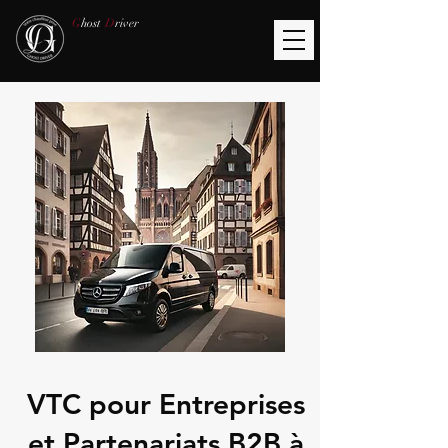
G
host
D
river
VTC pour Entreprises
et Partenariats B2B à