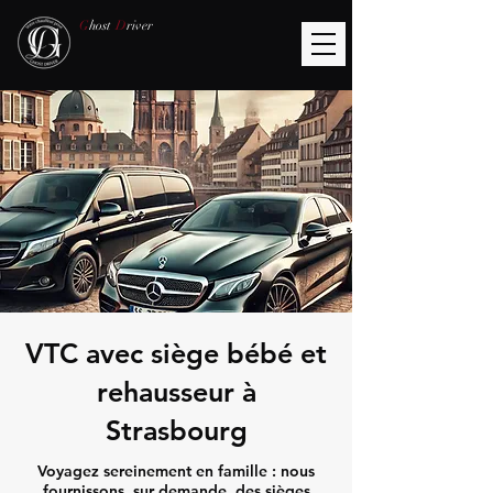
G
host
D
river
VTC avec siège bébé et
rehausseur à
Strasbourg
Voyagez sereinement en famille : nous
fournissons, sur demande, des sièges