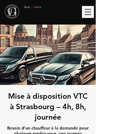
G
host
D
river
Mise à disposition VTC
à Strasbourg – 4h, 8h,
journée
Besoin d’un chauffeur à la demande pour
plusieurs rendez-vous, une journée