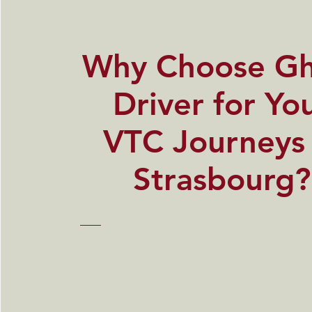
​Why Choose G
Driver for Yo
VTC Journeys 
Strasbourg?