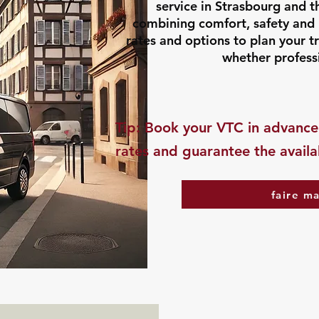
service in Strasbourg and t
combining comfort, safety and 
rates and options to plan your t
whether professi
​Tip: Book your VTC in advance
rates and guarantee the availab
faire m