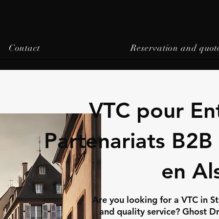
Contact
Reservation and quot
VTC pour Ent
Partenariats B2B
en Al
Are you looking for a VTC in S
and quality service? Ghost Dri