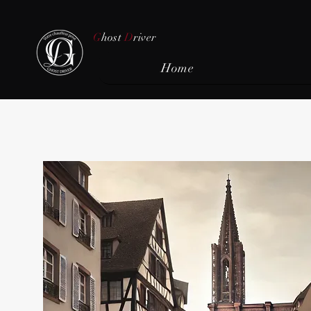
G
host
D
river
Home