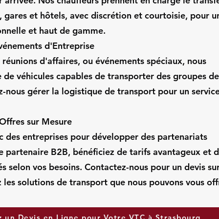
r arrivée. Nos chauffeurs prennent en charge le transf
, gares et hôtels, avec discrétion et courtoisie, pour u
onnelle et haut de gamme.
Événements d'Entreprise
 réunions d'affaires, ou événements spéciaux, nous
e de véhicules capables de transporter des groupes d
ez-nous gérer la logistique de transport pour un service
 Offres sur Mesure
c des entreprises pour développer des partenariats
e partenaire B2B, bénéficiez de tarifs avantageux et 
és selon vos besoins. Contactez-nous pour un devis su
les solutions de transport que nous pouvons vous offr
un Devis en Ligne pour Votre VTC à Strasbourg