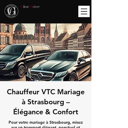
G
host
D
river
Chauffeur VTC Mariage
à Strasbourg –
Élégance & Confort
Pour votre mariage à Strasbourg, misez
sur un transport élégant, ponctuel et