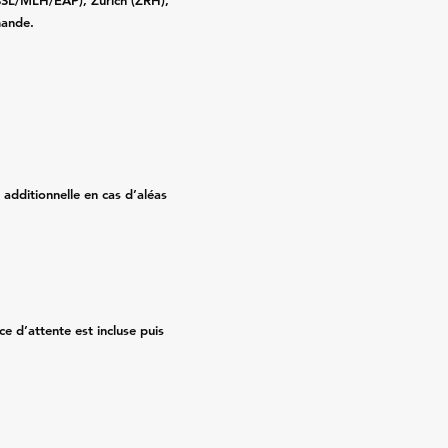
BSL/MLH/EAP), Zürich (ZRH),
mande.
 additionnelle en cas d’aléas
ce d’attente est incluse puis