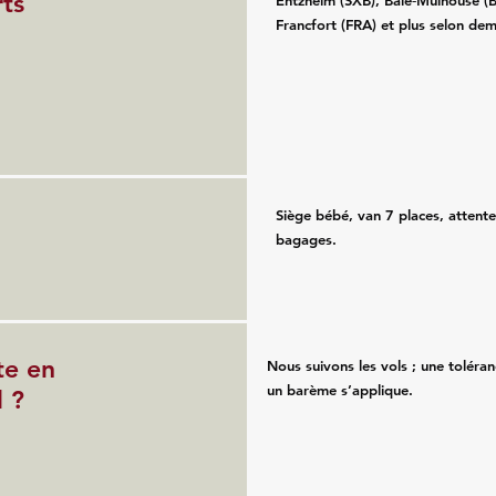
ts
Entzheim (SXB), Bâle‑Mulhouse (
Francfort (FRA) et plus selon de
Siège bébé, van 7 places, attente
bagages.
te en
Nous suivons les vols ; une toléran
un barème s’applique.
l ?