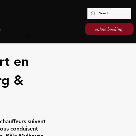
online booking
e
rt en
rg &
 chauffeurs suivent
 vous conduisent
m, Bâle‑Mulhouse,