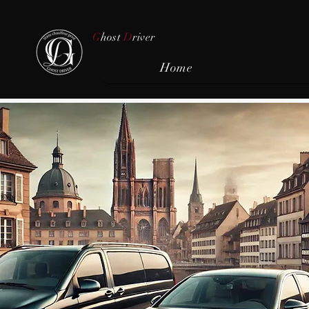
G
host
D
river
Home