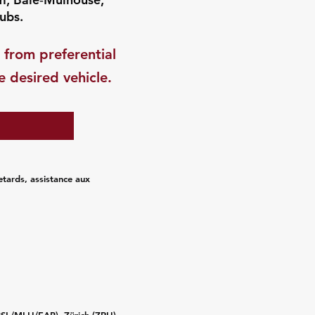
hubs.
 from preferential
e desired vehicle.
etards, assistance aux