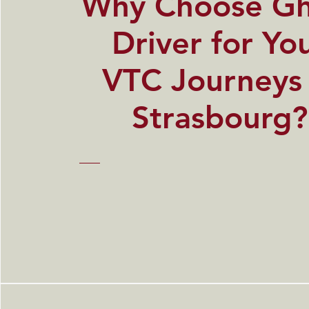
​Why Choose G
Driver for Yo
VTC Journeys 
Strasbourg?