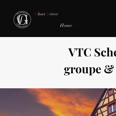
G
host
D
river
Home
VTC Sche
groupe & 