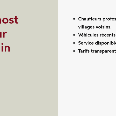
host
Chauffeurs profes
villages voisins.
ur
Véhicules récents
Service disponibl
in
Tarifs transparen