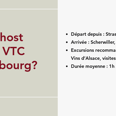
host
Départ depuis : Stra
Arrivée : Scherwiller,
r VTC
Excursions recomman
Vins d’Alsace, visite
sbourg?
Durée moyenne : 1h à