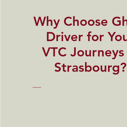
​Why Choose G
Driver for Yo
VTC Journeys 
Strasbourg?