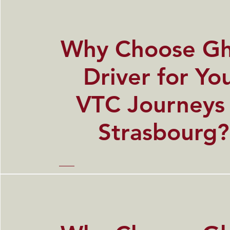
​Why Choose G
Driver for Yo
VTC Journeys 
Strasbourg?