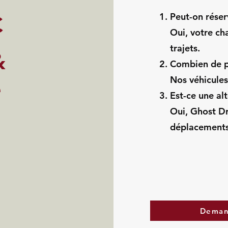
Peut-on rése
C
Oui, votre ch
trajets.
&
Combien de p
Nos véhicules
e
Est-ce une alt
Oui, Ghost Dr
déplacements
Deman