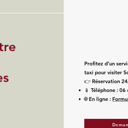
tre
Profitez d’un serv
taxi pour visiter S
ès
👉 Réservation 24
📱 Téléphone : 06
🌐 En ligne :
Formul
Deman