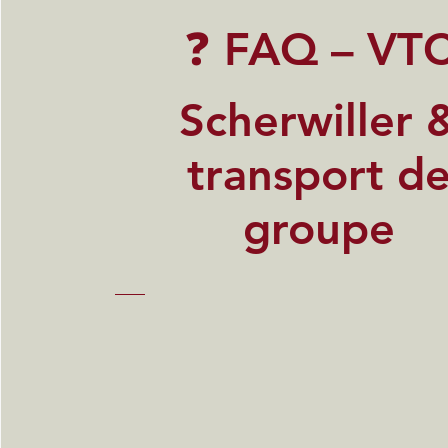
❓ FAQ – VT
Scherwiller 
transport d
groupe