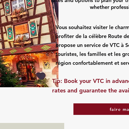
rates and options to plan your t
whether professi
Vous souhaitez visiter le charm
profiter de la célèbre Route d
propose un service de VTC à Sc
touristes, les familles et les 
région confortablement et ser
​Tip: Book your VTC in advan
rates and guarantee the avail
faire m