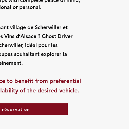
rips with complete peace of mind,
onal or personal.
ant village de Scherwiller et
es Vins d’Alsace ? Ghost Driver
herwiller, idéal pour les
groupes souhaitant explorer la
einement.
ce to benefit from preferential
ability of the desired vehicle.
a réservation