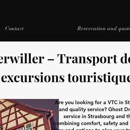
Contact
Reservation and quot
rwiller – Transport d
excursions touristiqu
Are you looking for a VTC in S
and quality service? Ghost Dri
service in Strasbourg and t
combining comfort, safety and 