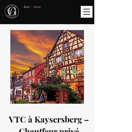
G
host
D
river
VTC à Kaysersberg –
Chauffeur privé