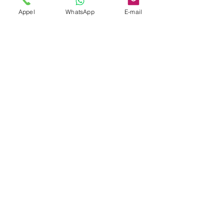
Appel
WhatsApp
E-mail
Demandez un Devis en Ligne pour Votre VTC
Profitez d’un service VTC fiable,
ponctuel et confortable pour
découvrir Kaysersberg et la Route
des Vins d’Alsace.
👉 Réservation 24/7 :
📱 Téléphone :
06 68 98 21 86
🌐 En ligne :
Formulaire de