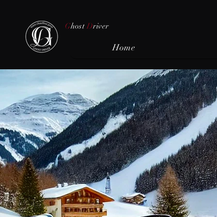
G
host
D
river
Home