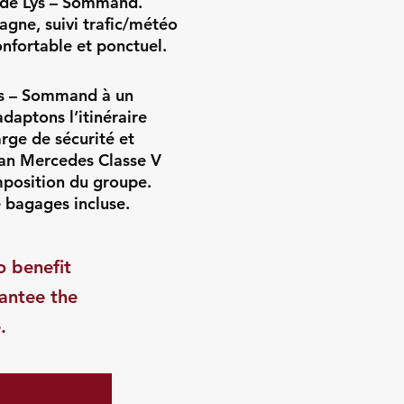
z de Lys – Sommand.
gne, suivi trafic/météo
onfortable et ponctuel.
Lys – Sommand à un
daptons l’itinéraire
rge de sécurité et
Van Mercedes Classe V
mposition du groupe.
 bagages incluse.
o benefit
rantee the
.