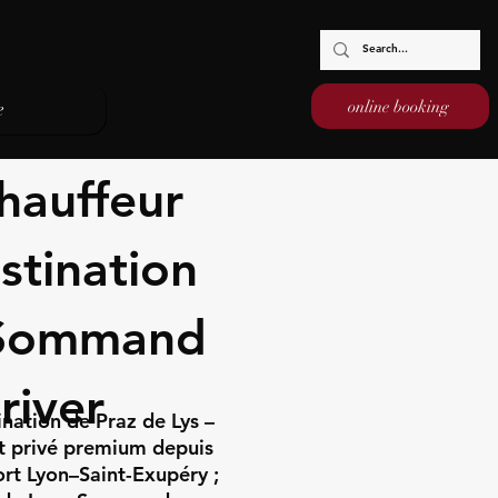
online booking
e
hauffeur
stination
– Sommand
river
nation de Praz de Lys –
rt privé premium depuis
ort Lyon–Saint-Exupéry ;