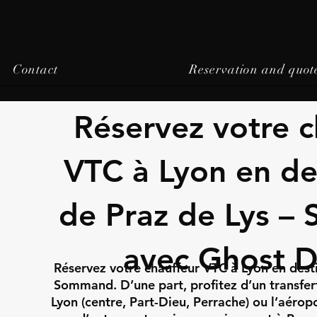
Contact
Reservation and quot
Réservez votre c
VTC à Lyon en de
de Praz de Lys 
avec Ghost D
Réservez votre chauffeur VTC à Lyon en desti
Sommand. D’une part, profitez d’un transfe
Lyon (centre, Part-Dieu, Perrache) ou l’aérop