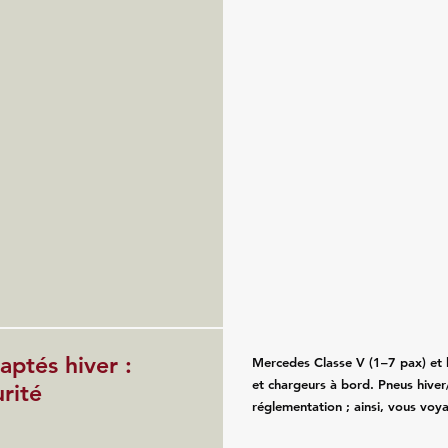
ptés hiver :
Mercedes Classe V (1–7 pax) et b
et chargeurs à bord. Pneus hiver/
rité
réglementation ; ainsi, vous voy