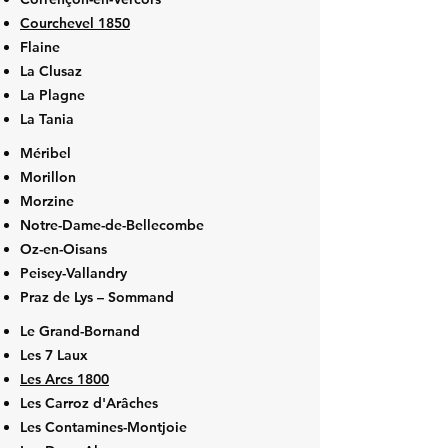
Courchevel 1850
Flaine
La Clusaz
La Plagne
La Tania
Méribel
Morillon
Morzine
Notre-Dame-de-Bellecombe
Oz-en-Oisans
Peisey-Vallandry
Praz de Lys – Sommand
Le Grand-Bornand
Les 7 Laux
Les Arcs 1800
Les Carroz d'Arâches
Les Contamines-Montjoie