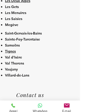
Les Deux Alpes
Les Gets
Les Menuires
Les Saisies
Megève
Saint-Gervais-les-Bains
Sainte-Foy-Tarentaise
Samoëns
Tignes
Val d’Isère
Val Thorens
Vaujany
Villard-de-Lans
Contact us
To book our private chauffeur services
or ask any questions, do not hesitate
Appel
WhatsApp
E-mail