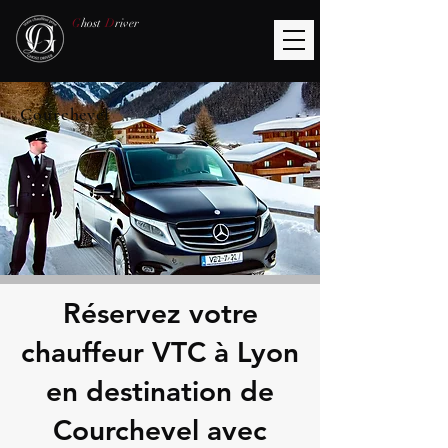
G
host
D
river
Courchevel
Réservez votre
chauffeur VTC à Lyon
en destination de
Courchevel avec