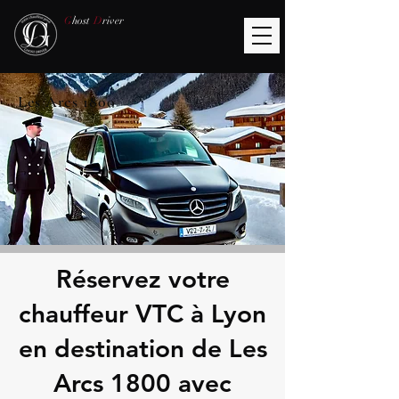
G
host
D
river
Les Arcs 1800
Réservez votre
chauffeur VTC à Lyon
en destination de Les
Arcs 1800 avec