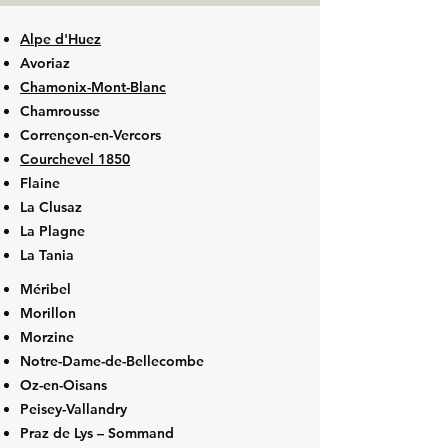
Alpe d'Huez
Avoriaz
Chamonix-Mont-Blanc
Chamrousse
Corrençon-en-Vercors
Courchevel 1850
Flaine
La Clusaz
La Plagne
La Tania
Méribel
Morillon
Morzine
Notre-Dame-de-Bellecombe
Oz-en-Oisans
Peisey-Vallandry
Praz de Lys – Sommand