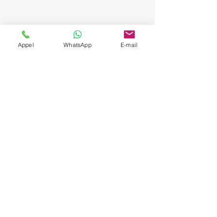
Contact us
Appel
WhatsApp
E-mail
To book our private chauffeur services
or ask any questions, do not hesitate
to contact us. We are available 24/7 to
answer all your requests. Complete
the form below or call us directly for
immediate assistance. We look
forward to serving you!
FREE CALL
Prénom
Nom de famille
Téléphone