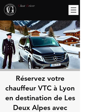
G
host
D
river
Les Deux Alpes
Réservez votre
chauffeur VTC à Lyon
en destination de Les
Deux Alpes avec