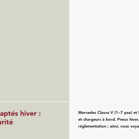
ptés hiver :
Mercedes Classe V (1–7 pax) et b
et chargeurs à bord. Pneus hiver/
rité
réglementation ; ainsi, vous voy