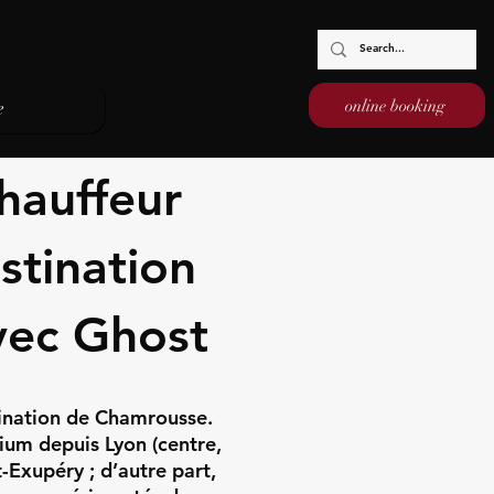
online booking
e
hauffeur
stination
vec Ghost
tination de Chamrousse.
mium depuis Lyon (centre,
-Exupéry ; d’autre part,