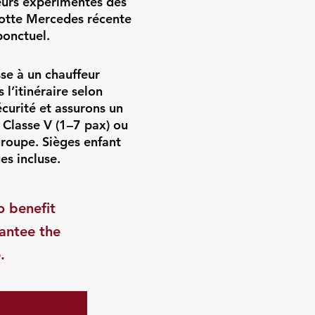
eurs expérimentés des
lotte Mercedes récente
ponctuel.
se à un chauffeur
l’itinéraire selon
curité et assurons un
 Classe V (1–7 pax) ou
groupe. Sièges enfant
es incluse.
o benefit
rantee the
.