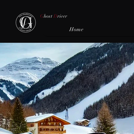
G
host
D
river
Home