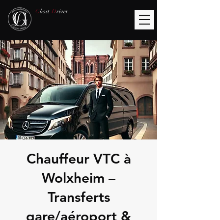
G
host
D
river
Chauffeur VTC à
Wolxheim –
Transferts
gare/aéroport &