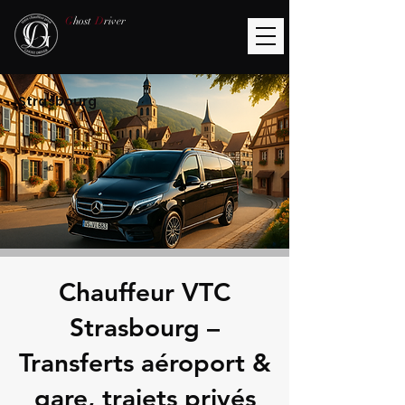
G
host
D
river
Strasbourg
Chauffeur VTC
Strasbourg –
Transferts aéroport &
gare, trajets privés