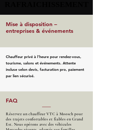
RAFRAICHISSEMENT
RAFRAICHISSEMENT
Mise à disposition –
entreprises & événements
Chauffeur privé à l’heure pour rendez‑vous,
tourisme, salons et événements. Attente
incluse selon devis, facturation pro, paiement
par lien sécurisé.
FAQ
Réservez un chauffeur VTC à Moosch pour
des trajets confortables et fiables en Grand
Est. Nous opérons avec des véhicules
Mercedes récents, adaptés aux familles