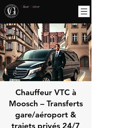
G
host
D
river
Chauffeur VTC à
Moosch – Transferts
gare/aéroport &
trajets privés 24/7