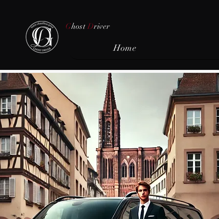
G
host
D
river
Home