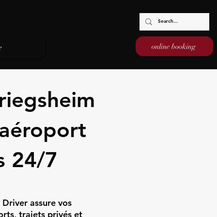
online booking
e
riegsheim
/aéroport
s 24/7
 Driver assure vos
ts, trajets privés et