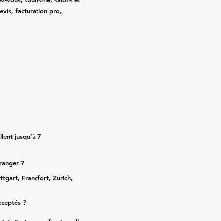
ez‑vous, tourisme, salons et
evis, facturation pro,
lent jusqu’à 7
tranger ?
ttgart, Francfort, Zurich,
cceptés ?