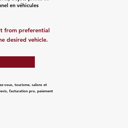
nnel en véhicules
t from preferential
he desired vehicle.
ez‑vous, tourisme, salons et
evis, facturation pro, paiement