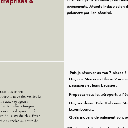
ntreprises &
Chauffeur privé à l’heure pour rend
événements. Attente incluse selon d
paiement par lien sécurisé.
Puis‑je réserver un van 7 places ?
Oui, nos Mercedes Classe V accueil
passagers et leurs bagages.
our des trajets
Proposez‑vous les aéroports à l’é
opérons avec des véhicules
mme aux voyageurs
Oui, sur devis : Bâle‑Mulhouse, Stu
s des transferts longue
Luxembourg…
s mises à disposition à
apide, suivi du chauffeur
Quels moyens de paiement sont a
ité de service au cœur de
t.