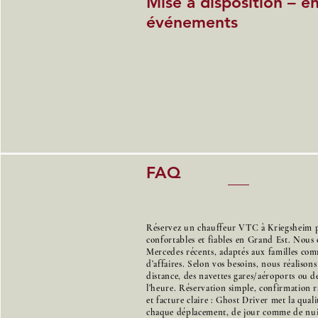
Mise à disposition – e
événements
FAQ
Réservez un chauffeur VTC à Kriegsheim p
confortables et fiables en Grand Est. Nous 
Mercedes récents, adaptés aux familles co
d’affaires. Selon vos besoins, nous réalison
distance, des navettes gares/aéroports ou de
l’heure. Réservation simple, confirmation r
et facture claire : Ghost Driver met la qual
chaque déplacement, de jour comme de nui