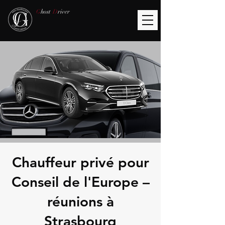
G
host
D
river
Chauffeur privé pour
Conseil de l'Europe –
réunions à
Strasbourg