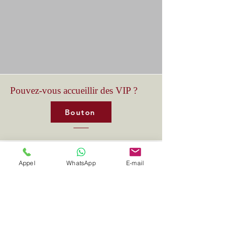
Pouvez-vous accueillir des VIP ?
Bouton
Oui, pancarte et protocole sur demande.
Appel
WhatsApp
E-mail
Proposez-vous une facturation
centralisée ?