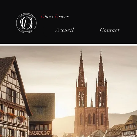
G
host
D
river
Accueil
Contact