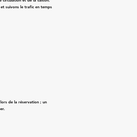
circulation et de la saison.
 et suivons le trafic en temps
lors de la réservation ; un
er.