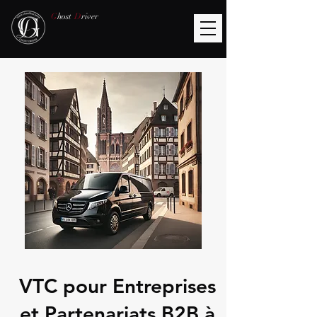
G
host
D
river
VTC pour Entreprises
et Partenariats B2B à