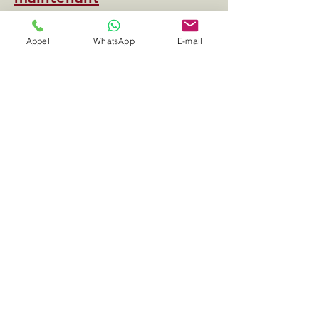
Appel
WhatsApp
E-mail
Pour discuter de vos besoins en transport
d'entreprise et découvrir nos offres sur
mesure, contactez notre équipe.
Ghost Driver
s'engage à devenir votre partenaire de
confiance pour tous vos déplacements
professionnels.
e-mail
Téléphone